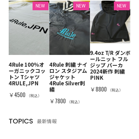
EW
NEW
NEW
NEW
9.4oz T/R ダンボ
 クル
4R
ールニット フル
ェ
ー
4Rule 100％オ
4Rule 刺繍 ナイ
ジップ パーカ
BK
ット
ーガニックコッ
ロン スタジアム
2024新作 刺繍
DE
＆W
トン Tシャツ
ジャケット
PINK
RA
IN
4RULE,JPN
4Rule Silver刺
￥8800
￥8
繡
（税込）
）
￥4500
（税込）
￥7800
（税込）
TOPICS
最新情報