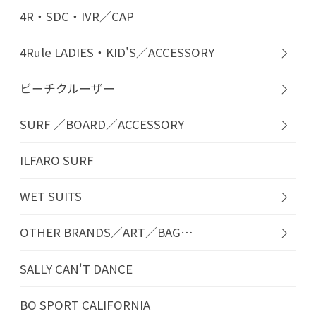
4R・SDC・IVR／CAP
4Rule LADIES・KID'S／ACCESSORY
ビーチクルーザー
SURF ／BOARD／ACCESSORY
ILFARO SURF
WET SUITS
OTHER BRANDS／ART／BAG…
SALLY CAN'T DANCE
BO SPORT CALIFORNIA