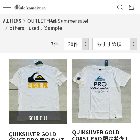
ALL ITEMS
OUTLET 現品 Summer sale!
others／used ／Sample
7
件
SOLD OUT
QUIKSILVER GOLD
QUIKSILVER GOLD
COAST PRO 限定希少T