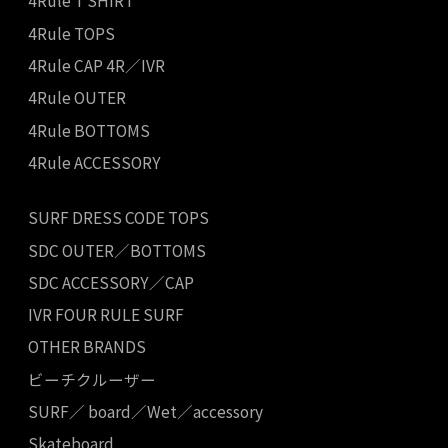
4Rule T SHIRT
4Rule TOPS
4Rule CAP 4R／IVR
4Rule OUTER
4Rule BOTTOMS
4Rule ACCESSORY
SURF DRESS CODE TOPS
SDC OUTER／BOTTOMS
SDC ACCESSORY／CAP
IVR FOUR RULE SURF
OTHER BRANDS
ビーチクルーザー
SURF／ board／Wet／accessory
Skateboard