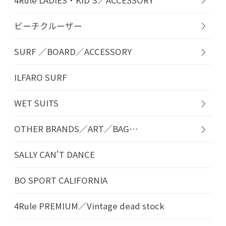
ビーチクルーザー
SURF ／BOARD／ACCESSORY
ILFARO SURF
WET SUITS
OTHER BRANDS／ART／BAG…
SALLY CAN'T DANCE
BO SPORT CALIFORNIA
4Rule PREMIUM／Vintage dead stock