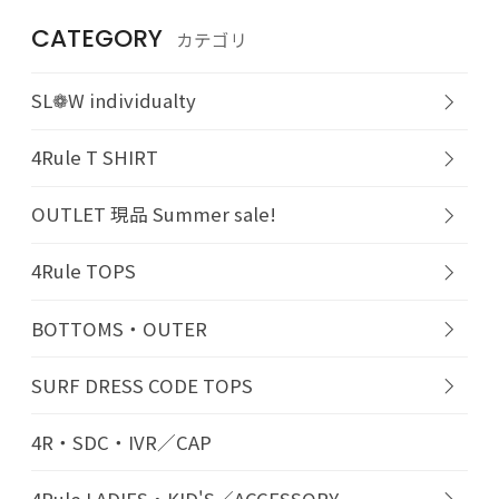
CATEGORY
カテゴリ
SL❁W individualty
4Rule T SHIRT
OUTLET 現品 Summer sale!
4Rule TOPS
BOTTOMS・OUTER
SURF DRESS CODE TOPS
4R・SDC・IVR／CAP
4Rule LADIES・KID'S／ACCESSORY