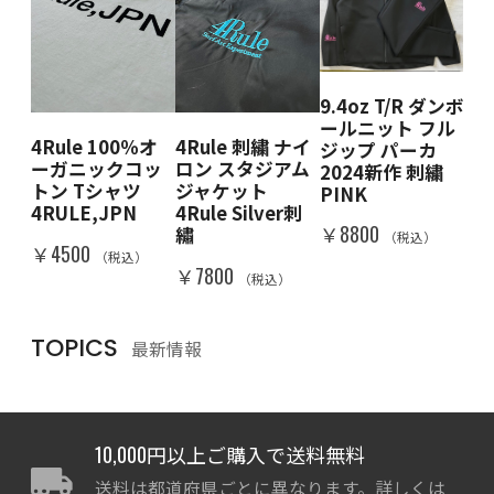
9.4oz T/R ダンボ
 クル
4R
ールニット フル
ェ
ー
4Rule 100％オ
4Rule 刺繍 ナイ
ジップ パーカ
BK
ット
ーガニックコッ
ロン スタジアム
2024新作 刺繍
DE
＆W
トン Tシャツ
ジャケット
PINK
RA
IN
4RULE,JPN
4Rule Silver刺
￥8800
￥8
繡
（税込）
）
￥4500
（税込）
￥7800
（税込）
TOPICS
最新情報
10,000円以上ご購入で送料無料
送料は都道府県ごとに異なります。詳しくは