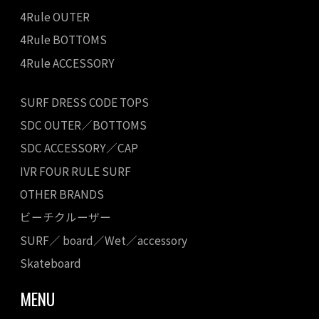
4Rule OUTER
4Rule BOTTOMS
4Rule ACCESSORY
SURF DRESS CODE TOPS
SDC OUTER／BOTTOMS
SDC ACCESSORY／CAP
IVR FOUR RULE SURF
OTHER BRANDS
ビーチクルーザー
SURF／ board／Wet／accessory
Skateboard
MENU