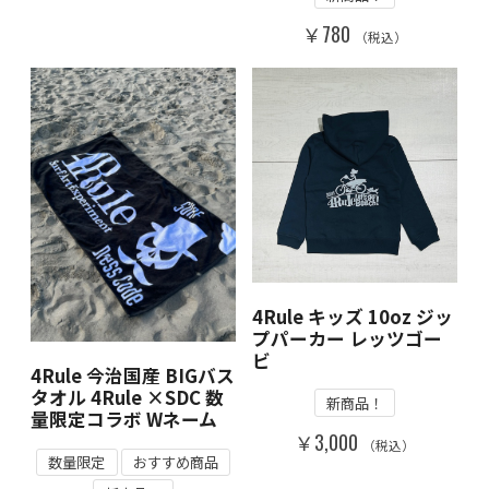
￥780
（税込）
4Rule キッズ 10oz ジッ
プパーカー レッツゴー
ビ
4Rule 今治国産 BIGバス
タオル 4Rule ×SDC 数
新商品！
量限定コラボ Wネーム
￥3,000
（税込）
数量限定
おすすめ商品