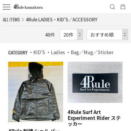
ALL ITEMS
4Rule LADIES・KID'S／ACCESSORY
40
件
CATEGORY
KID'S
Ladies
Bag／Mug／Sticker
4Rule Surf Art
Experiment Rider ステ
ッカー
4Rule 刺繍 シェル パー