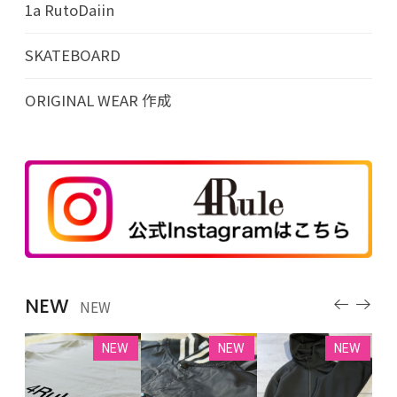
1a RutoDaiin
SKATEBOARD
ORIGINAL WEAR 作成
NEW
NEW
EW
NEW
NEW
NEW