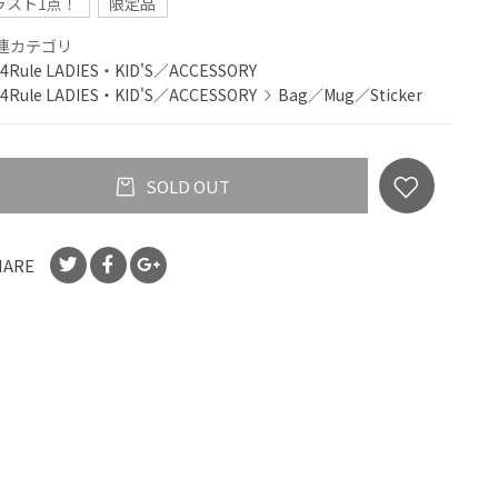
ラスト1点！
限定品
連カテゴリ
4Rule LADIES・KID'S／ACCESSORY
4Rule LADIES・KID'S／ACCESSORY
Bag／Mug／Sticker
SOLD OUT
HARE