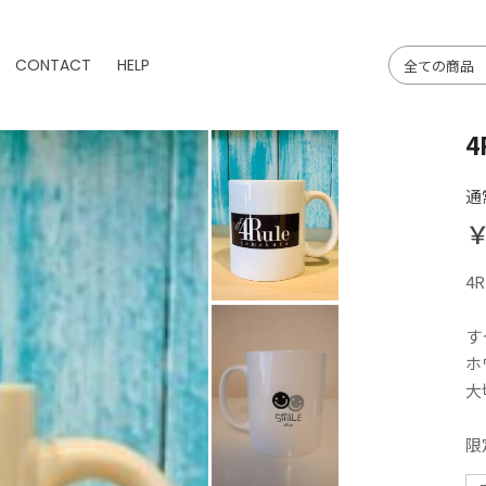
CONTACT
HELP
4
通
￥
4R
す
ホ
大
限