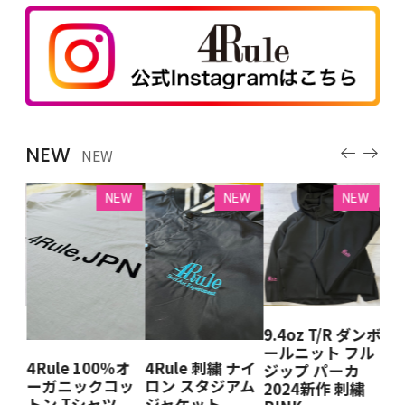
NEW
NEW
EW
NEW
NEW
NEW
9.4oz T/R ダンボ
 クル
4R
ールニット フル
ェ
ー
4Rule 100％オ
4Rule 刺繍 ナイ
ジップ パーカ
BK
ット
ーガニックコッ
ロン スタジアム
2024新作 刺繍
DE
＆W
トン Tシャツ
ジャケット