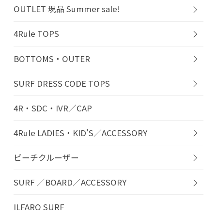
OUTLET 現品 Summer sale!
4Rule TOPS
BOTTOMS・OUTER
SURF DRESS CODE TOPS
4R・SDC・IVR／CAP
4Rule LADIES・KID'S／ACCESSORY
ビーチクルーザー
SURF ／BOARD／ACCESSORY
ILFARO SURF