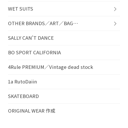
WET SUITS
OTHER BRANDS／ART／BAG…
SALLY CAN'T DANCE
BO SPORT CALIFORNIA
4Rule PREMIUM／Vintage dead stock
1a RutoDaiin
SKATEBOARD
ORIGINAL WEAR 作成