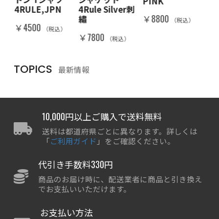
PINK
RA
IN
4RULE,JPN
4Rule Silver刺
￥8800
￥8
繡
（税込）
）
￥4500
（税込）
￥7800
（税込）
TOPICS
最新情報
10,000円以上ご購入で送料無料
送料は都道府県ごとに異なります。詳しくは
「
ご利用ガイド
」をご確認ください。
代引き手数料330円
商品のお届け時に、配送業者に商品と引き換え
でお支払いいただけます。
お支払い方法