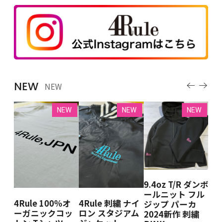
NEW
NEW
EW
NEW
NEW
NEW
9.4oz T/R ダンボ
 クル
4R
ールニット フル
ェ
ー
4Rule 100％オ
4Rule 刺繍 ナイ
ジップ パーカ
BK
ット
ーガニックコッ
ロン スタジアム
2024新作 刺繍
DE
＆W