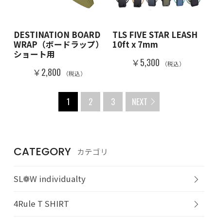
DESTINATION BOARD
TLS FIVE STAR LEASH
WRAP（ボードラップ）
10ft x 7mm
ショート用
￥5,300
（税込）
￥2,800
（税込）
1
2
3
NEXT
CATEGORY
カテゴリ
SL❁W individualty
4Rule T SHIRT