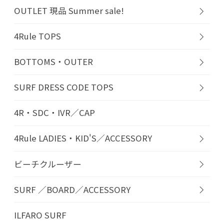
OUTLET 現品 Summer sale!
4Rule TOPS
BOTTOMS・OUTER
SURF DRESS CODE TOPS
4R・SDC・IVR／CAP
4Rule LADIES・KID'S／ACCESSORY
ビーチクルーザー
SURF ／BOARD／ACCESSORY
ILFARO SURF