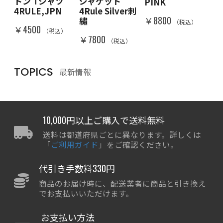
トン Tシャツ
ジャケット
PINK
RA
IN
4RULE,JPN
4Rule Silver刺
￥8800
￥8
繡
（税込）
）
￥4500
（税込）
￥7800
（税込）
TOPICS
最新情報
10,000円以上ご購入で送料無料
送料は都道府県ごとに異なります。詳しくは
「
ご利用ガイド
」をご確認ください。
代引き手数料330円
商品のお届け時に、配送業者に商品と引き換え
でお支払いいただけます。
お支払い方法