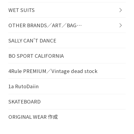
WET SUITS
OTHER BRANDS／ART／BAG…
SALLY CAN'T DANCE
BO SPORT CALIFORNIA
4Rule PREMIUM／Vintage dead stock
1a RutoDaiin
SKATEBOARD
ORIGINAL WEAR 作成