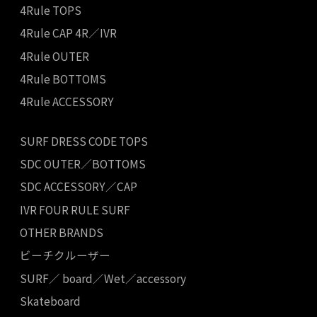
4Rule TOPS
4Rule CAP 4R／IVR
4Rule OUTER
4Rule BOTTOMS
4Rule ACCESSORY
SURF DRESS CODE TOPS
SDC OUTER／BOTTOMS
SDC ACCESSORY／CAP
IVR FOUR RULE SURF
OTHER BRANDS
ビーチクルーザー
SURF／ board／Wet／accessory
Skateboard