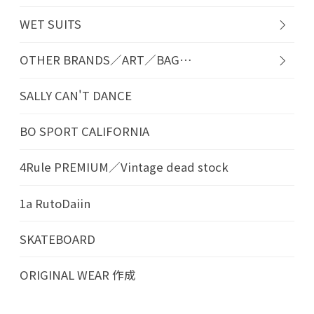
WET SUITS
OTHER BRANDS／ART／BAG…
SALLY CAN'T DANCE
BO SPORT CALIFORNIA
4Rule PREMIUM／Vintage dead stock
1a RutoDaiin
SKATEBOARD
ORIGINAL WEAR 作成