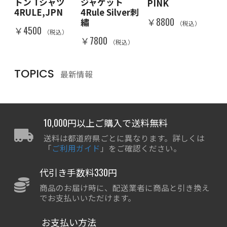
トン Tシャツ
ジャケット
PINK
RA
IN
4RULE,JPN
4Rule Silver刺
￥8800
￥8
繡
（税込）
）
￥4500
（税込）
￥7800
（税込）
TOPICS
最新情報
10,000円以上ご購入で送料無料
送料は都道府県ごとに異なります。詳しくは
「
ご利用ガイド
」をご確認ください。
代引き手数料330円
商品のお届け時に、配送業者に商品と引き換え
でお支払いいただけます。
お支払い方法