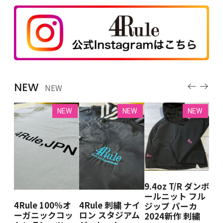
NEW
NEW
EW
NEW
NEW
NEW
9.4oz T/R ダンボ
 クル
4R
ールニット フル
ェ
ー
4Rule 100％オ
4Rule 刺繍 ナイ
ジップ パーカ
BK
ット
ーガニックコッ
ロン スタジアム
2024新作 刺繍
DE
＆W