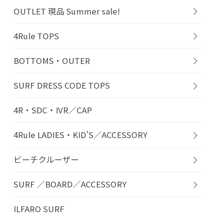
OUTLET 現品 Summer sale!
4Rule TOPS
BOTTOMS・OUTER
SURF DRESS CODE TOPS
4R・SDC・IVR／CAP
4Rule LADIES・KID'S／ACCESSORY
ビーチクルーザー
SURF ／BOARD／ACCESSORY
ILFARO SURF