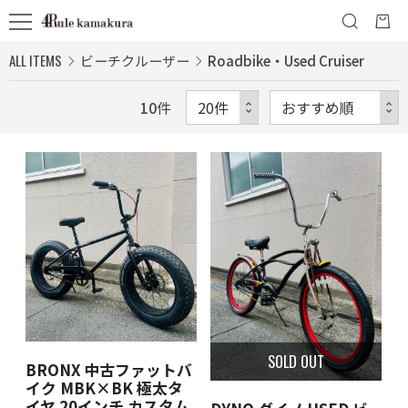
ALL ITEMS
ビーチクルーザー
Roadbike・Used Cruiser
10
件
SOLD OUT
BRONX 中古ファットバ
イク MBK×BK 極太タ
イヤ 20インチ カスタム