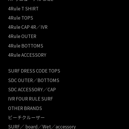
4Rule T SHIRT
4Rule TOPS
4Rule CAP 4R／IVR
4Rule OUTER
4Rule BOTTOMS
4Rule ACCESSORY
SURF DRESS CODE TOPS
SDC OUTER／BOTTOMS
SDC ACCESSORY／CAP
IVR FOUR RULE SURF
OTHER BRANDS
ビーチクルーザー
SURF／ board／Wet／accessory