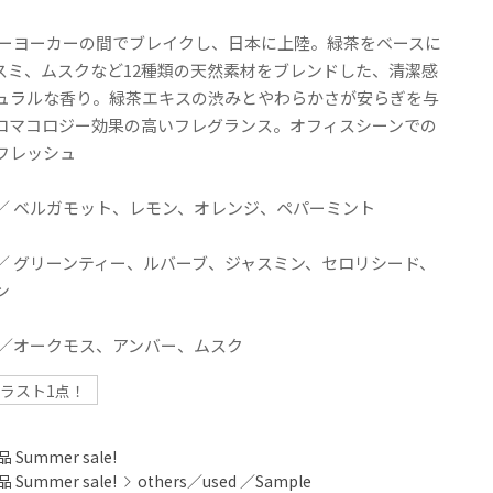
ューヨーカーの間でブレイクし、日本に上陸。緑茶をベースに
スミ、ムスクなど12種類の天然素材をブレンドした、清潔感
ュラルな香り。緑茶エキスの渋みとやわらかさが安らぎを与
ロマコロジー効果の高いフレグランス。オフィスシーンでの
フレッシュ
／ ベルガモット、レモン、オレンジ、ペパーミント
／ グリーンティー、ルバーブ、ジャスミン、セロリシード、
ン
 ／オークモス、アンバー、ムスク
ラスト1点！
 Summer sale!
 Summer sale!
others／used ／Sample