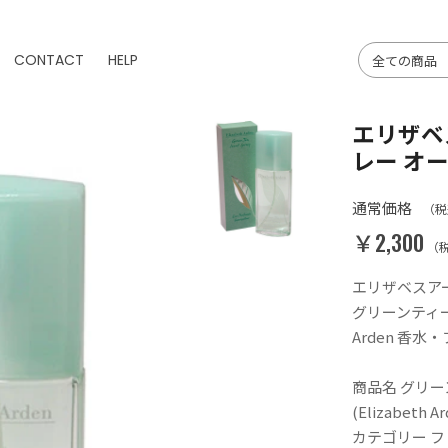
CONTACT
HELP
エリザベ
レー オ
通常価格
（税
￥2,300
（
エリザベスア
グリーンティー 
Arden 香
商品名 グリー
(Elizabeth A
カテゴリー 