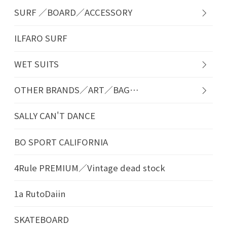
SURF ／BOARD／ACCESSORY
ILFARO SURF
WET SUITS
OTHER BRANDS／ART／BAG…
SALLY CAN'T DANCE
BO SPORT CALIFORNIA
4Rule PREMIUM／Vintage dead stock
1a RutoDaiin
SKATEBOARD