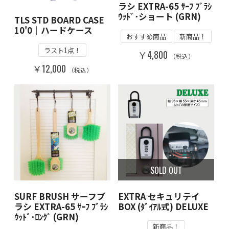
ラシ EXTRA-65 ｻｰﾌ ﾌﾞﾗｼ
ｳｯﾄﾞ･ショート (GRN)
TLS STD BOARD CASE
10'0｜ハードケース
おすすめ商品
新商品！
ラスト1点！
￥4,800
（税込）
￥12,000
（税込）
SOLD OUT
SURF BRUSH サーフブ
EXTRA セキュリテイ
ラシ EXTRA-65 ｻｰﾌ ﾌﾞﾗｼ
BOX (ﾀﾞｲｱﾙ式) DELUXE
ｳｯﾄﾞ･ﾛﾝｸﾞ (GRN)
新商品！