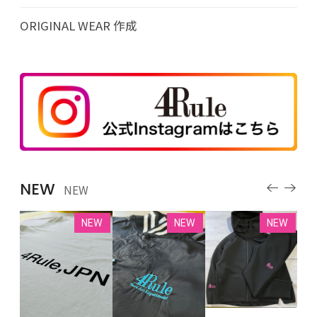
ORIGINAL WEAR 作成
NEW
NEW
EW
NEW
NEW
NEW