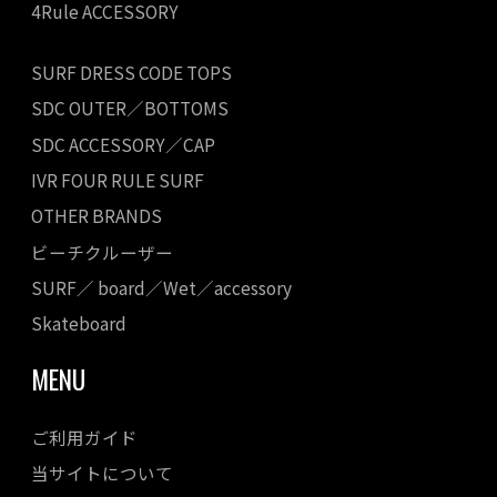
4Rule ACCESSORY
SURF DRESS CODE TOPS
SDC OUTER／BOTTOMS
SDC ACCESSORY／CAP
IVR FOUR RULE SURF
OTHER BRANDS
ビーチクルーザー
SURF／ board／Wet／accessory
Skateboard
MENU
ご利用ガイド
当サイトについて