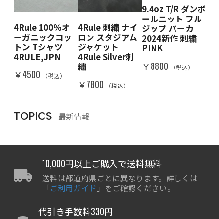
9.4oz T/R ダンボ
 クル
4R
ールニット フル
ェ
ー
4Rule 100％オ
4Rule 刺繍 ナイ
ジップ パーカ
BK
ット
ーガニックコッ
ロン スタジアム
2024新作 刺繍
DE
＆W
トン Tシャツ
ジャケット
PINK
RA
IN
4RULE,JPN
4Rule Silver刺
￥8800
￥8
繡
（税込）
）
￥4500
（税込）
￥7800
（税込）
TOPICS
最新情報
10,000円以上ご購入で送料無料
送料は都道府県ごとに異なります。詳しくは
「
ご利用ガイド
」をご確認ください。
代引き手数料330円