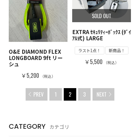
SOLD OUT
EXTRA ｾｷｭﾘﾃｨｰﾎﾞｯｸｽ (ﾀﾞｲ
ｱﾙ式) LARGE
ラスト1点！
新商品！
O&E DIAMOND FLEX
LONGBOARD 9ft リー
￥5,500
（税込）
シュ
￥5,200
（税込）
PREV
1
2
3
NEXT
CATEGORY
カテゴリ