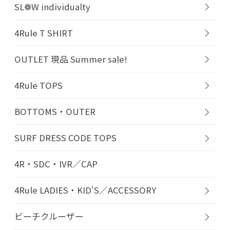
SL❁W individualty
4Rule T SHIRT
OUTLET 現品 Summer sale!
4Rule TOPS
BOTTOMS・OUTER
SURF DRESS CODE TOPS
4R・SDC・IVR／CAP
4Rule LADIES・KID'S／ACCESSORY
ビーチクルーザー