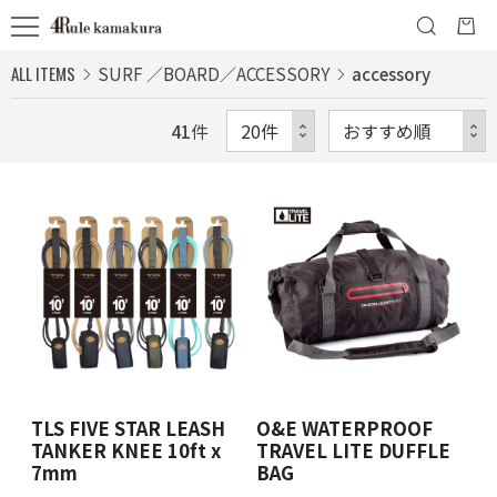
ALL ITEMS
SURF ／BOARD／ACCESSORY
accessory
41
件
TLS FIVE STAR LEASH
O&E WATERPROOF
TANKER KNEE 10ft x
TRAVEL LITE DUFFLE
7mm
BAG