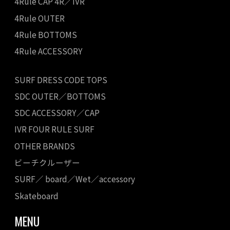
4Rule CAP 4R／IVR
4Rule OUTER
4Rule BOTTOMS
4Rule ACCESSORY
SURF DRESS CODE TOPS
SDC OUTER／BOTTOMS
SDC ACCESSORY／CAP
IVR FOUR RULE SURF
OTHER BRANDS
ビーチクルーザー
SURF／ board／Wet／accessory
Skateboard
MENU