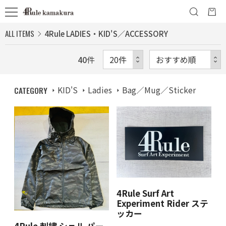
ALL ITEMS
4Rule LADIES・KID'S／ACCESSORY
40
件
CATEGORY
KID'S
Ladies
Bag／Mug／Sticker
4Rule Surf Art
Experiment Rider ステ
ッカー
4Rule 刺繍 シェル パー