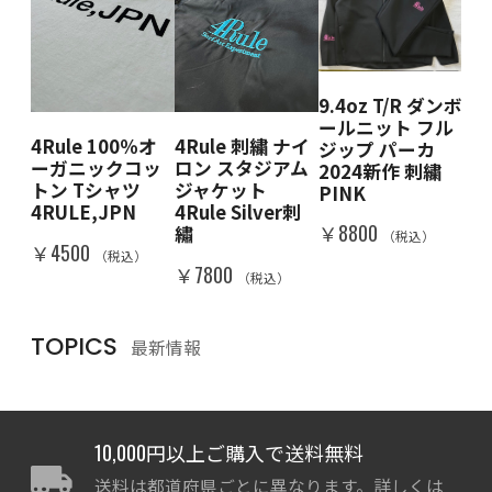
9.4oz T/R ダンボ
 クル
4R
ールニット フル
ェ
ー
4Rule 100％オ
4Rule 刺繍 ナイ
ジップ パーカ
BK
ット
ーガニックコッ
ロン スタジアム
2024新作 刺繍
DE
＆W
トン Tシャツ
ジャケット
PINK
RA
IN
4RULE,JPN
4Rule Silver刺
￥8800
￥8
繡
（税込）
）
￥4500
（税込）
￥7800
（税込）
TOPICS
最新情報
10,000円以上ご購入で送料無料
送料は都道府県ごとに異なります。詳しくは