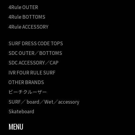
4Rule OUTER
4Rule BOTTOMS
4Rule ACCESSORY
SURF DRESS CODE TOPS
SDC OUTER／BOTTOMS
SDC ACCESSORY／CAP
IVR FOUR RULE SURF
OTHER BRANDS
ビーチクルーザー
SURF／ board／Wet／accessory
Skateboard
MENU