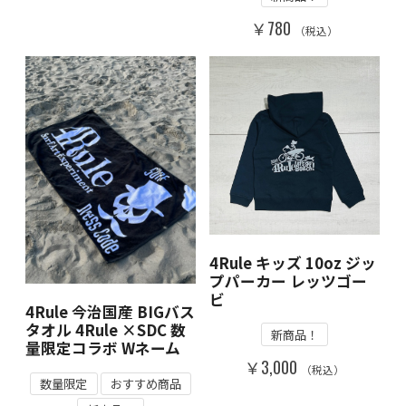
￥780
（税込）
4Rule キッズ 10oz ジッ
プパーカー レッツゴー
ビ
4Rule 今治国産 BIGバス
タオル 4Rule ×SDC 数
新商品！
量限定コラボ Wネーム
￥3,000
（税込）
数量限定
おすすめ商品