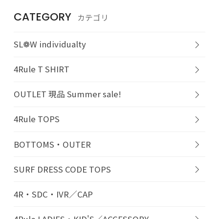
CATEGORY
カテゴリ
SL❁W individualty
4Rule T SHIRT
OUTLET 現品 Summer sale!
4Rule TOPS
BOTTOMS・OUTER
SURF DRESS CODE TOPS
4R・SDC・IVR／CAP
4Rule LADIES・KID'S／ACCESSORY