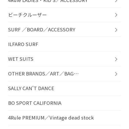
ビーチクルーザー
SURF ／BOARD／ACCESSORY
ILFARO SURF
WET SUITS
OTHER BRANDS／ART／BAG…
SALLY CAN'T DANCE
BO SPORT CALIFORNIA
4Rule PREMIUM／Vintage dead stock