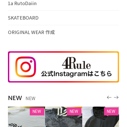
1a RutoDaiin
SKATEBOARD
ORIGINAL WEAR 作成
NEW
NEW
EW
NEW
NEW
NEW