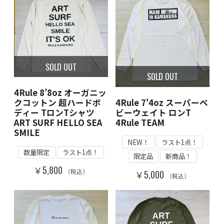
SOLD OUT
SOLD OUT
4Rule 8’8oz オーガニッ
4Rule 7'4oz スーパーベ
クコットン 超ハードボ
ビーウェイト ロンT
ディー TロンTシャツ
4Rule TEAM
ART SURF HELLO SEA
SMILE
NEW！
ラスト1点！
数量限定
ラスト1点！
限定品
新商品！
￥5,800
（税込）
￥5,000
（税込）