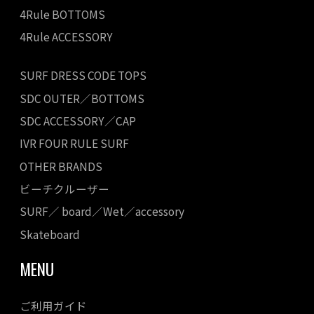
4Rule BOTTOMS
4Rule ACCESSORY
SURF DRESS CODE TOPS
SDC OUTER／BOTTOMS
SDC ACCESSORY／CAP
IVR FOUR RULE SURF
OTHER BRANDS
ビーチクルーザー
SURF／ board／Wet／accessory
Skateboard
MENU
ご利用ガイド