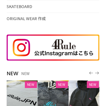
SKATEBOARD
ORIGINAL WEAR 作成
NEW
NEW
EW
NEW
NEW
NEW