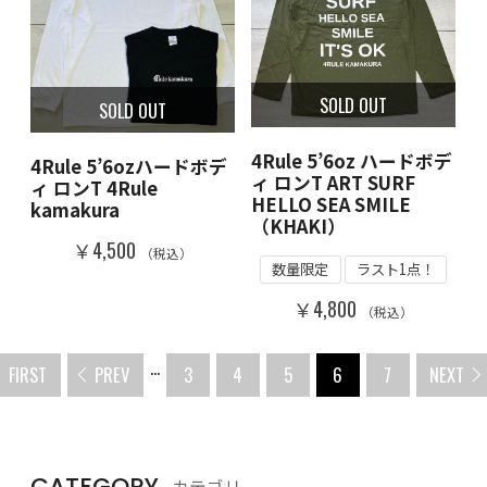
SOLD OUT
SOLD OUT
4Rule 5’6oz ハードボデ
4Rule 5’6ozハードボデ
ィ ロンT ART SURF
ィ ロンT 4Rule
HELLO SEA SMILE
kamakura
（KHAKI）
￥4,500
（税込）
数量限定
ラスト1点！
￥4,800
（税込）
...
FIRST
PREV
3
4
5
6
7
NEXT
CATEGORY
カテゴリ