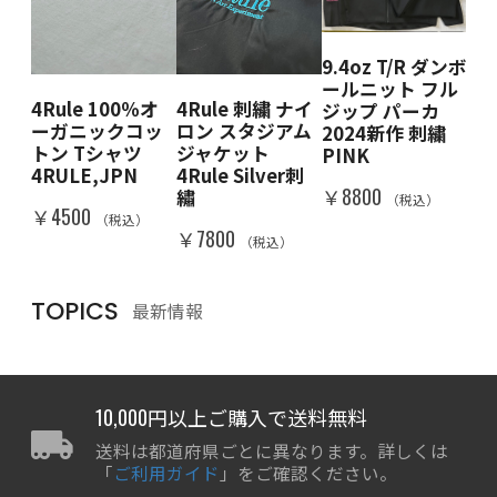
9.4oz T/R ダンボ
 クル
4R
ールニット フル
ェ
ー
4Rule 100％オ
4Rule 刺繍 ナイ
ジップ パーカ
BK
ット
ーガニックコッ
ロン スタジアム
2024新作 刺繍
DE
＆W
トン Tシャツ
ジャケット
PINK
RA
IN
4RULE,JPN
4Rule Silver刺
￥8800
￥8
繡
（税込）
）
￥4500
（税込）
￥7800
（税込）
TOPICS
最新情報
10,000円以上ご購入で送料無料
送料は都道府県ごとに異なります。詳しくは
「
ご利用ガイド
」をご確認ください。