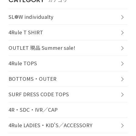
SL❁W individualty
4Rule T SHIRT
OUTLET 現品 Summer sale!
4Rule TOPS
BOTTOMS・OUTER
SURF DRESS CODE TOPS
4R・SDC・IVR／CAP
4Rule LADIES・KID'S／ACCESSORY