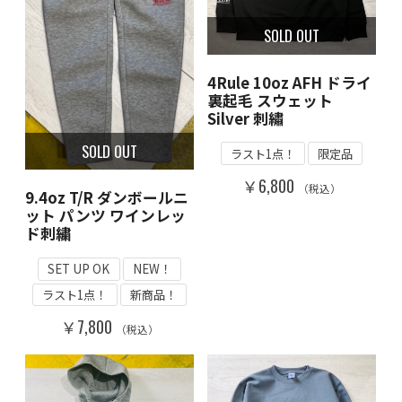
SOLD OUT
4Rule 10oz AFH ドライ
裏起毛 スウェット
Silver 刺繡
SOLD OUT
ラスト1点！
限定品
￥6,800
（税込）
9.4oz T/R ダンボールニ
ット パンツ ワインレッ
ド刺繍
SET UP OK
NEW！
ラスト1点！
新商品！
￥7,800
（税込）