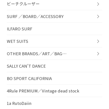
ビーチクルーザー
SURF ／BOARD／ACCESSORY
ILFARO SURF
WET SUITS
OTHER BRANDS／ART／BAG…
SALLY CAN'T DANCE
BO SPORT CALIFORNIA
4Rule PREMIUM／Vintage dead stock
1a RutoDaiin