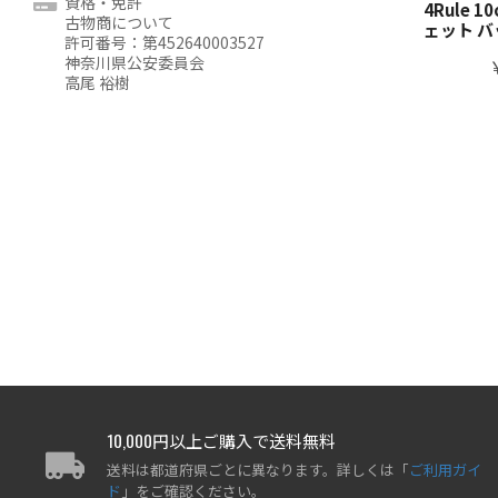
資格・免許
4Rule 
古物商について
ェット 
許可番号：第452640003527
神奈川県公安委員会
高尾 裕樹
10,000円以上ご購入で送料無料
送料は都道府県ごとに異なります。詳しくは「
ご利用ガイ
ド
」をご確認ください。