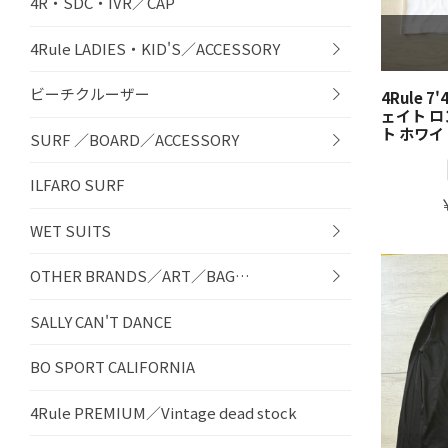
4R・SDC・IVR／CAP
4Rule LADIES・KID'S／ACCESSORY
ビーチクルーザー
4Rule 
ェイト ロン
ト ホワイ
SURF ／BOARD／ACCESSORY
ILFARO SURF
WET SUITS
OTHER BRANDS／ART／BAG…
SALLY CAN'T DANCE
BO SPORT CALIFORNIA
4Rule PREMIUM／Vintage dead stock