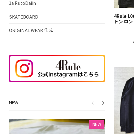
1a RutoDaiin
4Rule 
SKATEBOARD
トン ロンT
ORIGINAL WEAR 作成
NEW
EW
NEW