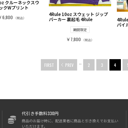
10oz クルーネックスウ
バックWプリント
4Rule 10oz スウェット ジップ
￥6,800
（税込）
パーカー 裏起毛 4Rule
4Ru
パイ
期間限定
￥7,800
（税込）
...
FIRST
PREV
2
3
4
代引き手数料330円
商品のお届け時に、配送業者に商品と引き換えでお支払い
いただけます。