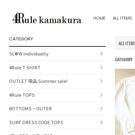
HOME
ALL ITEMS
CATEGORY
ALL ITEM
SL❁W individualty
CATEGORY
4Rule T SHIRT
OUTLET 現品 Summer sale!
4Rule TOPS
BOTTOMS・OUTER
SURF DRESS CODE TOPS