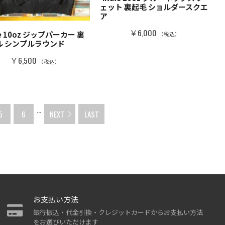
ェット 裏起毛 ショルダースクエ
ア
￥6,000
le 10oz ジップパーカー 裏
（税込）
ル シンプルラウンド
￥6,500
（税込）
...
5
6
NEXT
LAST
お支払い方法
銀行振込・代金引換・クレジットカードからお支払い方法
をお選びいただけます