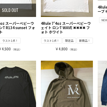
4Ru
SOLD OUT
ーブ
NE
7'4oz スーパーベビーウ
4Rule 7'4oz スーパーベビーウ
T R134 sunset フォ
ェイト ロンT WAVE ✖✖✖✖ フ
ト
ォト ホワイト
ラスト1点！
ラスト1点！
限定品
新商品！
￥4,500
￥4,800
（税込）
（税込）