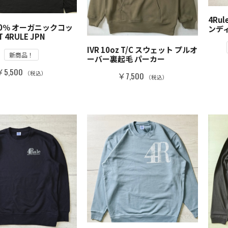
4Rul
100％ オーガニックコッ
ンディ
 4RULE JPN
IVR 10oz T/C スウェット プルオ
新商品！
ーバー裏起毛 パーカー
￥5,500
（税込）
￥7,500
（税込）
NEW