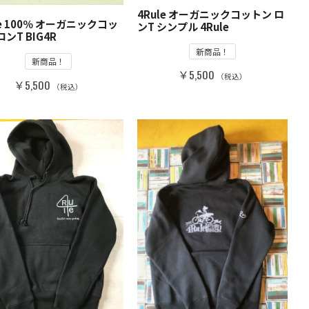
4Rule オーガニックコットン ロ
le 100％ オーガニックコッ
ンT シンプル 4Rule
ロンT BIG4R
新商品！
新商品！
￥5,500
（税込）
￥5,500
（税込）
フルジップ パーカ
4Rule 10oz クルーネックスウェット 裏起毛 BK
＆WT刺繍 MIDE IN KAMAKURA
￥8000
（税込）