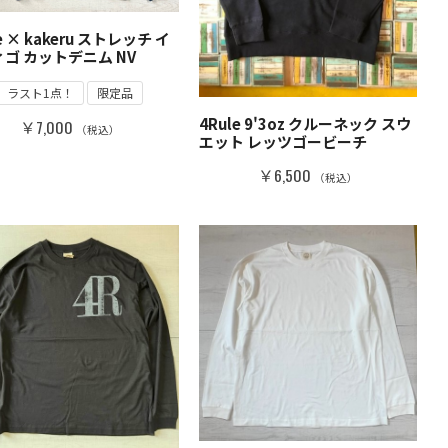
e × kakeru ストレッチ イ
ゴ カットデニム NV
ラスト1点！
限定品
4Rule 9'3oz クルーネック スウ
￥7,000
（税込）
エット レッツゴービーチ
￥6,500
（税込）
NEW
NEW