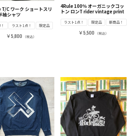
4Rule 100％ オーガニックコッ
le T/C ワーク ショートスリ
トン ロンT rider vintage print
 半袖シャツ
ラスト1点！
限定品
新商品！
W！
ラスト1点！
限定品
￥5,500
（税込）
￥5,800
（税込）