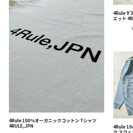
4Rule 
エット 4R
 BK
4Rule 100％オーガニックコットン Tシャツ
4Rule 刺繍
4RULE,JPN
4Rule Silve
4Rule 
ク スウェ