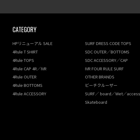
CATEGORY
HPリニューアル SALE
SURF DRESS CODE TOPS
4Rule T SHIRT
SDC OUTER／BOTTOMS
4Rule TOPS
SDC ACCESSORY／CAP
4Rule CAP 4R／IVR
IVR FOUR RULE SURF
4Rule OUTER
OTHER BRANDS
4Rule BOTTOMS
ビーチクルーザー
4Rule ACCESSORY
SURF／ board／Wet／access
Skateboard