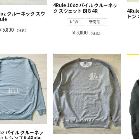
4Rule 10oz パイル クルーネッ
ク スウェット BIG 4R
4Ru
9'3oz クルーネック スウ
トン 
ule
NEW！
新商品！
￥5,800
（税込）
￥6,800
（税込）
9.4oz T/R ダンボールニット 
2024新作 刺繍 PINK
￥8800
（税込）
 ナイロン スタジアム ジャケット
r刺繡
10oz パイル クルーネッ
ット シンプル4Rule