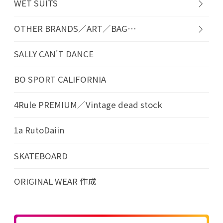
WET SUITS
OTHER BRANDS／ART／BAG…
SALLY CAN'T DANCE
BO SPORT CALIFORNIA
4Rule PREMIUM／Vintage dead stock
1a RutoDaiin
SKATEBOARD
ORIGINAL WEAR 作成