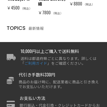
￥8800
￥8
繡
（税込）
）
￥4500
（税込）
￥7800
（税込）
TOPICS
最新情報
10,000円以上ご購入で送料無料
送料は都道府県ごとに異なります。詳しくは
「
ご利用ガイド
」をご確認ください。
代引き手数料330円
商品のお届け時に、配送業者に商品と引き換え
でお支払いいただけます。
お支払い方法
銀行振込・代金引換・クレジットカードからお