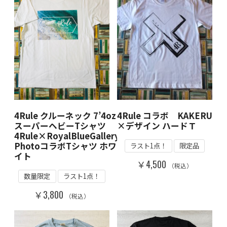
4Rule クルーネック 7’4oz
4Rule コラボ KAKERU
スーパーヘビーTシャツ
×デザイン ハードＴ
4Rule×RoyalBlueGallery
PhotoコラボTシャツ ホワ
ラスト1点！
限定品
イト
￥4,500
（税込）
数量限定
ラスト1点！
￥3,800
（税込）