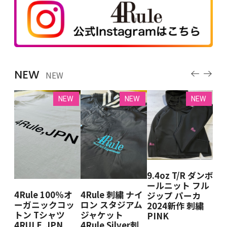
NEW
NEW
EW
NEW
NEW
NEW
9.4oz T/R ダンボ
 クル
4R
ールニット フル
ェ
ー
4Rule 100％オ
4Rule 刺繍 ナイ
ジップ パーカ
BK
ット
ーガニックコッ
ロン スタジアム
2024新作 刺繍
DE
＆W
トン Tシャツ
ジャケット
PINK
RA
IN
4RULE,JPN
4Rule Silver刺