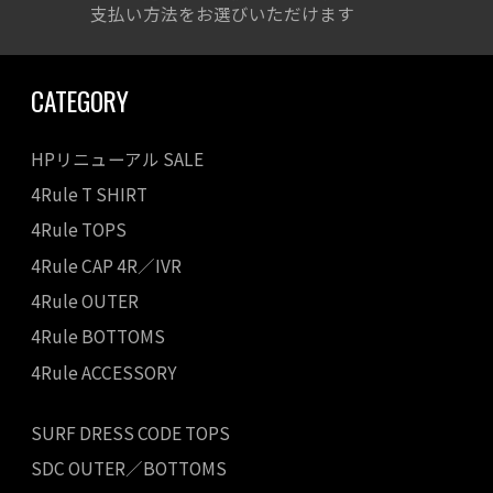
支払い方法をお選びいただけます
CATEGORY
HPリニューアル SALE
4Rule T SHIRT
4Rule TOPS
4Rule CAP 4R／IVR
4Rule OUTER
4Rule BOTTOMS
4Rule ACCESSORY
SURF DRESS CODE TOPS
SDC OUTER／BOTTOMS