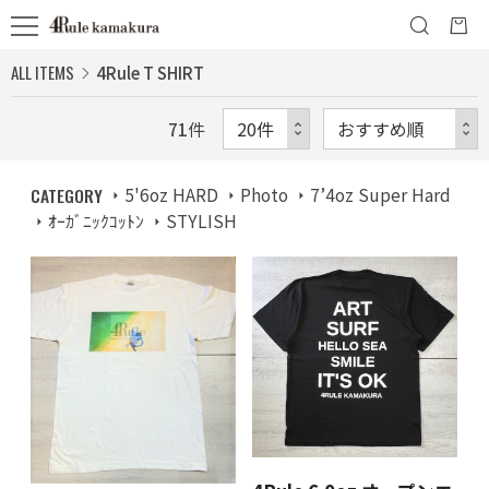
ALL ITEMS
4Rule T SHIRT
71
件
CATEGORY
5'6oz HARD
Photo
7’4oz Super Hard
ｵｰｶﾞﾆｯｸｺｯﾄﾝ
STYLISH