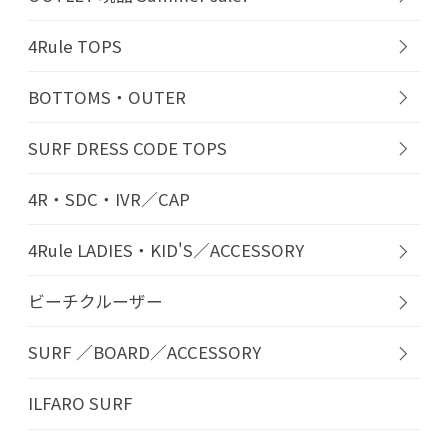
4Rule TOPS
BOTTOMS・OUTER
SURF DRESS CODE TOPS
4R・SDC・IVR／CAP
4Rule LADIES・KID'S／ACCESSORY
ビーチクルーザー
SURF ／BOARD／ACCESSORY
ILFARO SURF