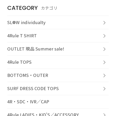
CATEGORY
カテゴリ
SL❁W individualty
4Rule T SHIRT
OUTLET 現品 Summer sale!
4Rule TOPS
BOTTOMS・OUTER
SURF DRESS CODE TOPS
4R・SDC・IVR／CAP
4Rule LADIES・KID'S／ACCESSORY