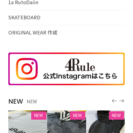
1a RutoDaiin
SKATEBOARD
ORIGINAL WEAR 作成
NEW
NEW
EW
NEW
NEW
NEW