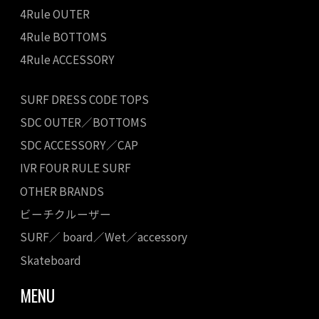
4Rule OUTER
4Rule BOTTOMS
4Rule ACCESSORY
SURF DRESS CODE TOPS
SDC OUTER／BOTTOMS
SDC ACCESSORY／CAP
IVR FOUR RULE SURF
OTHER BRANDS
ビーチクルーザー
SURF／ board／Wet／accessory
Skateboard
MENU