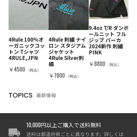
9.4oz T/R ダンボ
 クル
4R
ールニット フル
ェ
ー
4Rule 100％オ
4Rule 刺繍 ナイ
ジップ パーカ
BK
ット
ーガニックコッ
ロン スタジアム
2024新作 刺繍
DE
＆W
トン Tシャツ
ジャケット
PINK
RA
IN
4RULE,JPN
4Rule Silver刺
￥8800
￥8
繡
（税込）
）
￥4500
（税込）
￥7800
（税込）
TOPICS
最新情報
10,000円以上ご購入で送料無料
送料は都道府県ごとに異なります。詳しくは