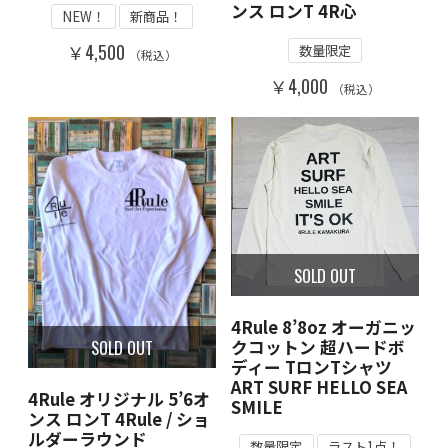
ンス ロンT 4R心
NEW！
新商品！
￥4,500
数量限定
（税込）
￥4,000
（税込）
SOLD OUT
4Rule 8’8oz オーガニッ
SOLD OUT
クコットン 超ハードボ
ディー TロンTシャツ
ART SURF HELLO SEA
4Rule オリジナル 5’6オ
SMILE
ンス ロンT 4Rule / ショ
ルダーラウンド
数量限定
ラスト1点！