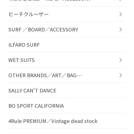
ビーチクルーザー
SURF ／BOARD／ACCESSORY
ILFARO SURF
WET SUITS
OTHER BRANDS／ART／BAG…
SALLY CAN'T DANCE
BO SPORT CALIFORNIA
4Rule PREMIUM／Vintage dead stock