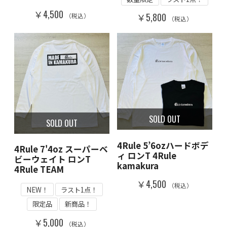
￥4,500
￥5,800
（税込）
（税込）
SOLD OUT
SOLD OUT
4Rule 5’6ozハードボデ
4Rule 7'4oz スーパーベ
ィ ロンT 4Rule
ビーウェイト ロンT
kamakura
4Rule TEAM
￥4,500
（税込）
NEW！
ラスト1点！
限定品
新商品！
￥5,000
（税込）