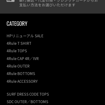
支払い方法をお選びいただけます
CATEGORY
HPリニューアル SALE
4Rule T SHIRT
4Rule TOPS
4Rule CAP 4R／IVR
4Rule OUTER
4Rule BOTTOMS
4Rule ACCESSORY
SURF DRESS CODE TOPS
SDC OUTER／BOTTOMS