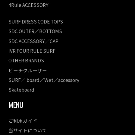
4Rule ACCESSORY
SURF DRESS CODE TOPS
SDC OUTER／BOTTOMS
SDC ACCESSORY／CAP
IVR FOUR RULE SURF
OTHER BRANDS
ビーチクルーザー
SURF／ board／Wet／accessory
Skateboard
MENU
ご利用ガイド
当サイトについて