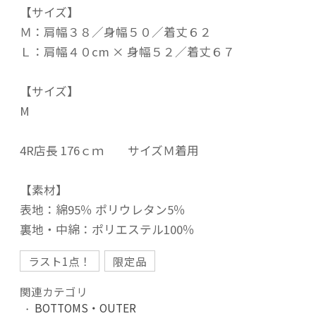
【サイズ】
Ｍ：肩幅３８／身幅５０／着丈６２
Ｌ：肩幅４０cm × 身幅５２／着丈６７
【サイズ】
M
4R店長 176ｃｍ サイズＭ着用
【素材】
表地：綿95％ ポリウレタン5％
裏地・中綿：ポリエステル100％
ラスト1点！
限定品
関連カテゴリ
BOTTOMS・OUTER