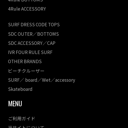
4Rule ACCESSORY
SURF DRESS CODE TOPS
SDC OUTER／BOTTOMS
SDC ACCESSORY／CAP
IVR FOUR RULE SURF
OTHER BRANDS
ビーチクルーザー
SURF／ board／Wet／accessory
Skateboard
MENU
ご利用ガイド
当サイトについて