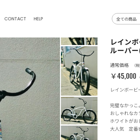
CONTACT
HELP
レインボ
ルーパー
通常価格
（税
￥45,000
レインボービ
完璧なかっこ
おしゃれなカ
ホワイトがお
大人気 定番