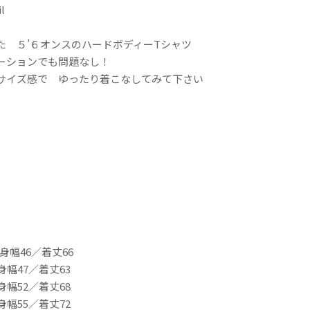
l
た ５’６オンスのハードボディーTシャツ
ーションでも問題なし！
サイズ感で ゆったり着こなしてみて下さい
身幅46／着丈66
身幅47／着丈63
身幅52／着丈68
身幅55／着丈72