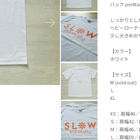
バック pin4tai
しっかりとし
ヘビーローテ
少し大きめの
【カラー】
ホワイト
【サイズ】
M (sold out)
Ｌ
XL
XS：肩幅40／
Ｓ：肩幅42／
Ｍ：肩幅46／
Ｌ：肩幅50／