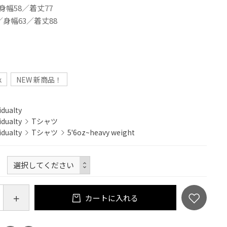
身幅58／着丈77
／身幅63／着丈88
k
NEW 新商品！
idualty
idualty
Tシャツ
idualty
Tシャツ
5'6oz~heavy weight
カートに入れる