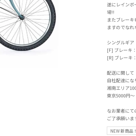
遂にレインボ
場!!
またブレーキ
ますのでなれ
シングルギア
[F] ブレー
[R] ブレー
配送に関して
自社配達にな
湘南エリア10
東京5000円～
なお業者にて
ご了承願いま
NEW 新商品