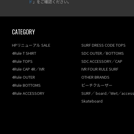
ド
」をご確認ください。
CATEGORY
HPリニューアル SALE
SURF DRESS CODE TOPS
4Rule T SHIRT
SDC OUTER／BOTTOMS
4Rule TOPS
SDC ACCESSORY／CAP
4Rule CAP 4R／IVR
IVR FOUR RULE SURF
4Rule OUTER
OTHER BRANDS
4Rule BOTTOMS
ビーチクルーザー
4Rule ACCESSORY
SURF／ board／Wet／access
Skateboard