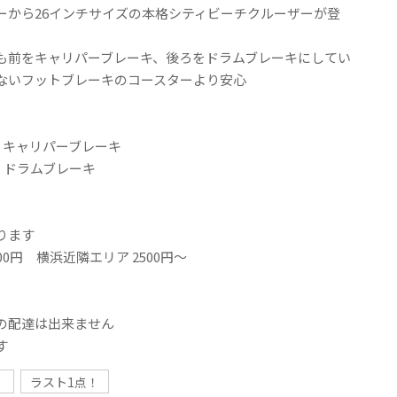
ーから26インチサイズの本格シティビーチクルーザーが登
も前をキャリパーブレーキ、後ろをドラムブレーキにしてい
ないフットブレーキのコースターより安心
キ：キャリパーブレーキ
キ：ドラムブレーキ
ります
00円 横浜近隣エリア 2500円～
の配達は出来ません
す
！
ラスト1点！