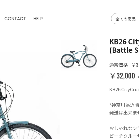
CONTACT
HELP
KB26 C
(Battle 
￥33
通常価格
￥32,000
KB26 CityCr
*神奈川県近
発送は出来ま
おしゃれなシ
ビーチクルーザ