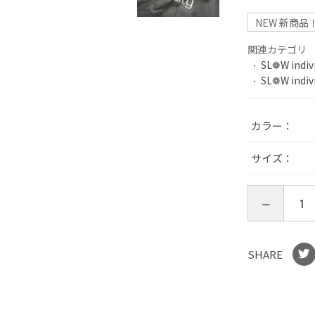
NEW 新商品
関連カテゴリ
SL❁W indiv
SL❁W indiv
カラー
サイズ
SHARE