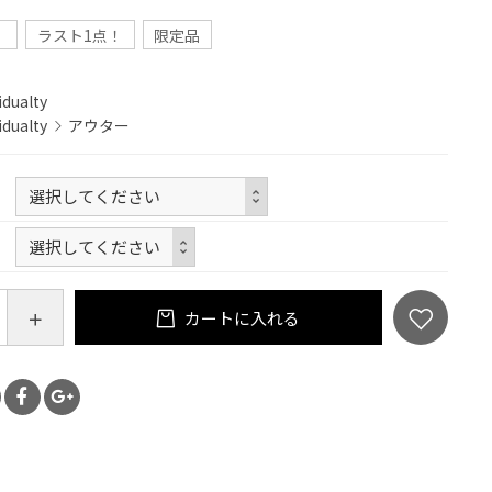
！
ラスト1点！
限定品
idualty
idualty
アウター
カートに入れる