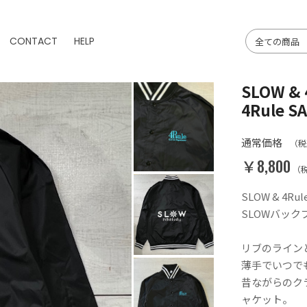
CONTACT
HELP
SLOW 
4Rule 
通常価格
（税
￥8,800
（
SLOW & 4
SLOWバック
リブのライン
薄手でいつで
昔ながらのク
ャケット。