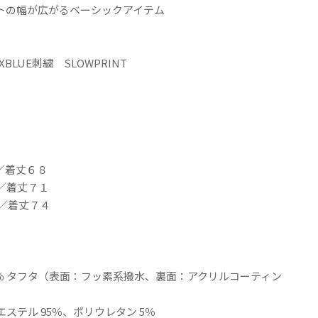
トの幅が広がるベーシックアイテム
BLUE刺繍 SLOWPRINT
／着丈６８
／着丈７１
１／着丈７４
00％ タフタ（表面：フッ素系撥水、裏面：アクリルコーティン
ステル 95％、ポリウレタン 5％