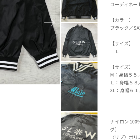
コーディネー
【カラー】
ブラック／SAX
【サイズ】
Ｌ
【サイズ】
M：身幅５５
Ｌ：身幅５８
XL：身幅６
ナイロン 1
グ）
〈リブ〉ポリエ