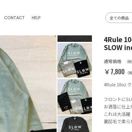
CONTACT
HELP
4Rule
SLOW ind
通常価格
（税
￥7,800
（
4Rule 10oz
フロントにSLOW
お洒落に仕上
これは大活躍
裏起毛で柔ら