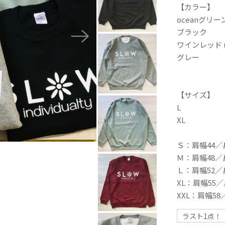
【カラー】
oceanグリー
ブラック
ワインレッド (so
グレー
【サイズ】
L
XL
Ｓ：肩幅44／
Ｍ：肩幅48／身
Ｌ：肩幅52／
XL：肩幅55／
XXL：肩幅58
ラスト1点！