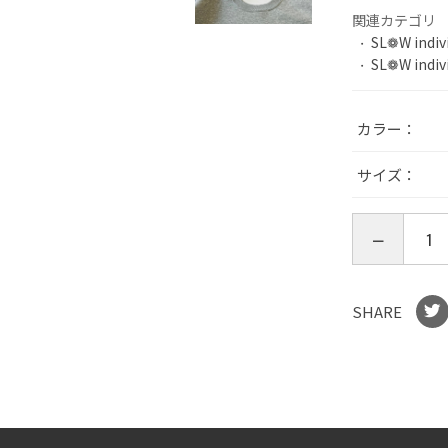
関連カテゴリ
SL❁W indiv
SL❁W indiv
カラー
サイズ
SHARE