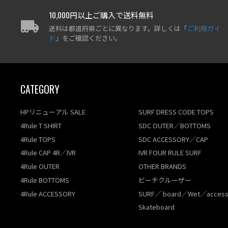
10,000円以上ご購入で送料無料
送料は都道府県ごとに異なります。詳しくは「
ご利用ガイ
ド
」をご確認ください。
CATEGORY
HPリニューアル SALE
SURF DRESS CODE TOPS
4Rule T SHIRT
SDC OUTER／BOTTOMS
4Rule TOPS
SDC ACCESSORY／CAP
4Rule CAP 4R／IVR
IVR FOUR RULE SURF
4Rule OUTER
OTHER BRANDS
4Rule BOTTOMS
ビーチクルーザー
4Rule ACCESSORY
SURF／ board／Wet／access
Skateboard