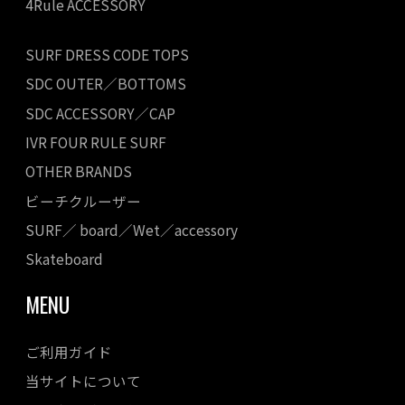
4Rule ACCESSORY
SURF DRESS CODE TOPS
SDC OUTER／BOTTOMS
SDC ACCESSORY／CAP
IVR FOUR RULE SURF
OTHER BRANDS
ビーチクルーザー
SURF／ board／Wet／accessory
Skateboard
MENU
ご利用ガイド
当サイトについて