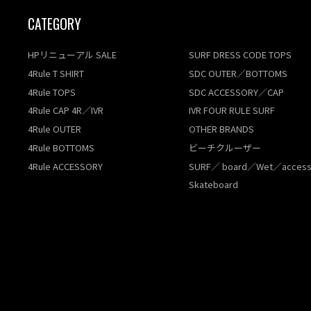
CATEGORY
HPリニューアル SALE
SURF DRESS CODE TOPS
4Rule T SHIRT
SDC OUTER／BOTTOMS
4Rule TOPS
SDC ACCESSORY／CAP
4Rule CAP 4R／IVR
IVR FOUR RULE SURF
4Rule OUTER
OTHER BRANDS
4Rule BOTTOMS
ビーチクルーザー
4Rule ACCESSORY
SURF／ board／Wet／access
Skateboard