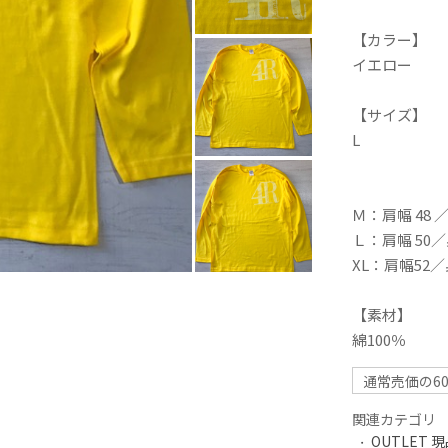
【カラー】
イエロー
【サイズ】
L
Ｍ：肩幅 48 
Ｌ：肩幅 50／
XL：肩幅52／
【素材】
綿100％
通常売価の60
関連カテゴリ
OUTLET 現品