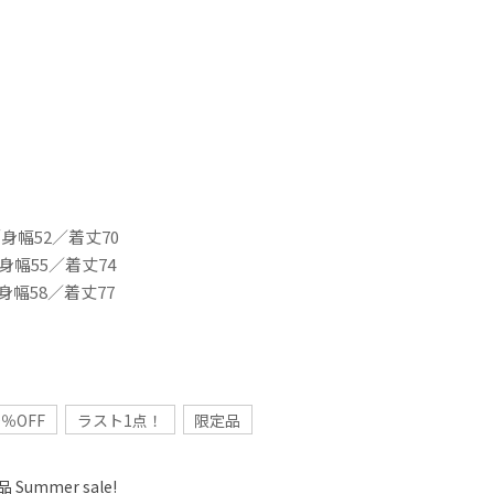
／身幅52／着丈70
身幅55／着丈74
身幅58／着丈77
％OFF
ラスト1点！
限定品
 Summer sale!