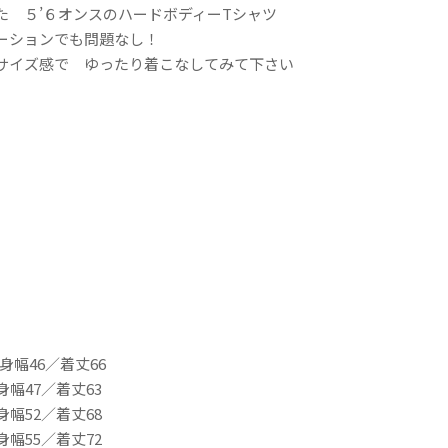
た ５’６オンスのハードボディーTシャツ
ーションでも問題なし！
サイズ感で ゆったり着こなしてみて下さい
身幅46／着丈66
身幅47／着丈63
身幅52／着丈68
身幅55／着丈72