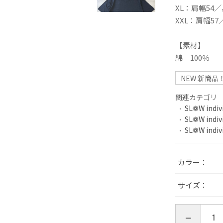
XL：肩幅54／
XXL：肩幅57
【素材】
綿 100％
NEW 新商品
関連カテゴリ
SL❁W indiv
SL❁W indiv
SL❁W indiv
カラー
サイズ