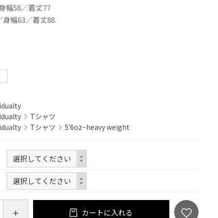
身幅58／着丈77
／身幅63／着丈88
！
idualty
idualty
Tシャツ
idualty
Tシャツ
5'6oz~heavy weight
カートに入れる