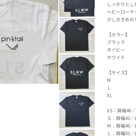
しっかりとし
ヘビーローテ
少し大きめの
【カラー】
ブラック
ネイビー
ホワイト
【サイズ】
M
Ｌ
XL
XS：肩幅40／
Ｓ：肩幅42／
Ｍ：肩幅46／
Ｌ：肩幅50／