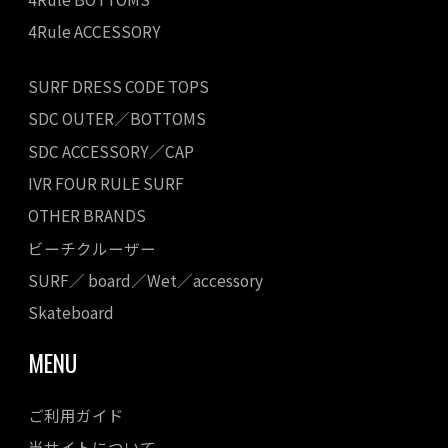
4Rule ACCESSORY
SURF DRESS CODE TOPS
SDC OUTER／BOTTOMS
SDC ACCESSORY／CAP
IVR FOUR RULE SURF
OTHER BRANDS
ビーチクルーザー
SURF／ board／Wet／accessory
Skateboard
MENU
ご利用ガイド
当サイトについて