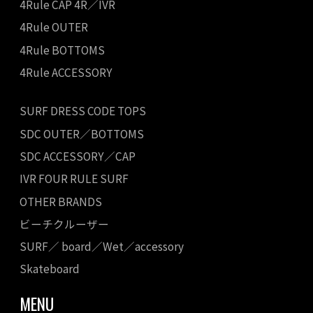
4Rule CAP 4R／IVR
4Rule OUTER
4Rule BOTTOMS
4Rule ACCESSORY
SURF DRESS CODE TOPS
SDC OUTER／BOTTOMS
SDC ACCESSORY／CAP
IVR FOUR RULE SURF
OTHER BRANDS
ビーチクルーザー
SURF／ board／Wet／accessory
Skateboard
MENU