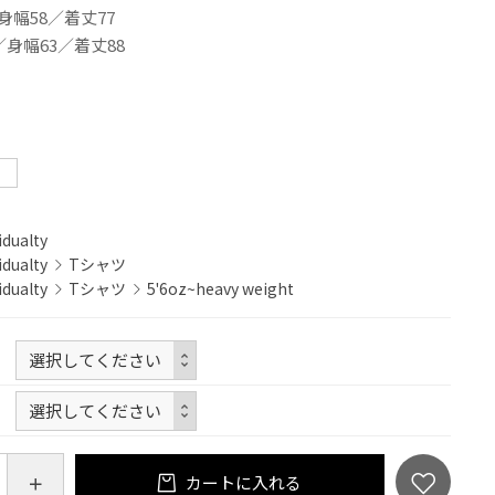
身幅58／着丈77
／身幅63／着丈88
！
idualty
idualty
Tシャツ
idualty
Tシャツ
5'6oz~heavy weight
カートに入れる