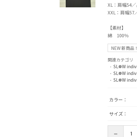
XL：肩幅54／
XXL：肩幅57
【素材】
綿 100％
NEW 新商品
関連カテゴリ
SL❁W indiv
SL❁W indiv
SL❁W indiv
カラー
サイズ