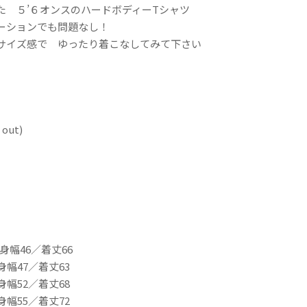
た ５’６オンスのハードボディーTシャツ
ーションでも問題なし！
サイズ感で ゆったり着こなしてみて下さい
out)
身幅46／着丈66
身幅47／着丈63
身幅52／着丈68
身幅55／着丈72