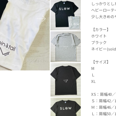
しっかりとし
ヘビーローテ
少し大きめの
【カラー】
ホワイト
ブラック
ネイビー(sold 
【サイズ】
M
Ｌ
XL
XS：肩幅40／
Ｓ：肩幅42／
Ｍ：肩幅46／
Ｌ：肩幅50／