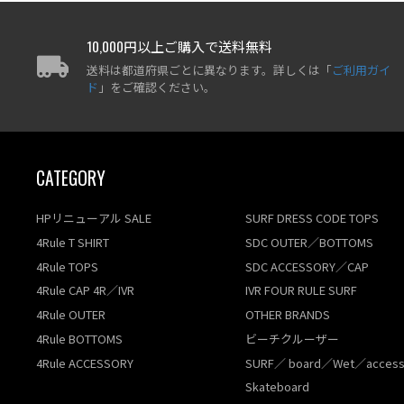
10,000円以上ご購入で送料無料
送料は都道府県ごとに異なります。詳しくは「
ご利用ガイ
ド
」をご確認ください。
CATEGORY
HPリニューアル SALE
SURF DRESS CODE TOPS
4Rule T SHIRT
SDC OUTER／BOTTOMS
4Rule TOPS
SDC ACCESSORY／CAP
4Rule CAP 4R／IVR
IVR FOUR RULE SURF
4Rule OUTER
OTHER BRANDS
4Rule BOTTOMS
ビーチクルーザー
4Rule ACCESSORY
SURF／ board／Wet／access
Skateboard