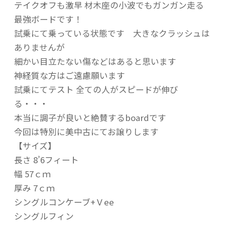
テイクオフも激早 材木座の小波でもガンガン走る
最強ボードです！
試乗にて乗っている状態です 大きなクラッシュは
ありませんが
細かい目立たない傷などはあると思います
神経質な方はご遠慮願います
試乗にてテスト 全ての人がスピードが伸び
る・・・
本当に調子が良いと絶賛するboardです
今回は特別に美中古にてお譲りします
【サイズ】
長さ 8’6フィート
幅 57ｃｍ
厚み 7ｃｍ
シングルコンケーブ+Ｖee
シングルフィン