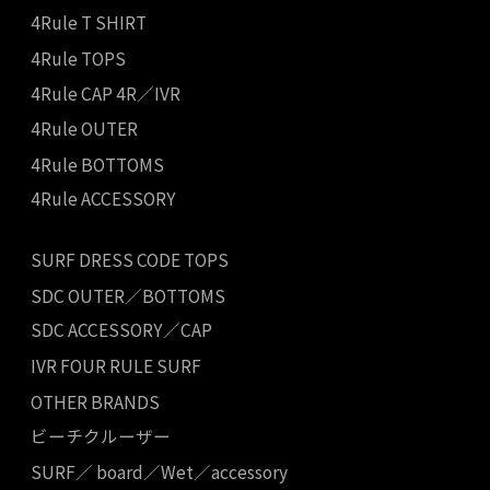
4Rule T SHIRT
4Rule TOPS
4Rule CAP 4R／IVR
4Rule OUTER
4Rule BOTTOMS
4Rule ACCESSORY
SURF DRESS CODE TOPS
SDC OUTER／BOTTOMS
SDC ACCESSORY／CAP
IVR FOUR RULE SURF
OTHER BRANDS
ビーチクルーザー
SURF／ board／Wet／accessory