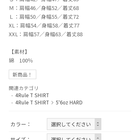
Ｍ：肩幅46／身幅52／着丈68
Ｌ：肩幅50／身幅55／着丈72
XL：肩幅54／身幅58／着丈77
XXL：肩幅57／身幅63／着丈88
【素材】
綿 100％
新商品！
関連カテゴリ
4Rule T SHIRT
4Rule T SHIRT
5'6oz HARD
カラー
サイズ