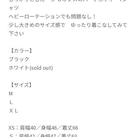
ャツ
ヘビーローテーションでも問題なし！
少し大きめのサイズ感で ゆったり着こなしてみて
下さい
【カラー】
ブラック
ホワイト(sold out)
【サイズ】
M
Ｌ
ＸＬ
XS：肩幅40／身幅46／着丈66
Ｓ：肩幅42／身幅47／着丈63