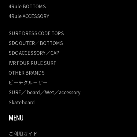
4Rule BOTTOMS
4Rule ACCESSORY
SURF DRESS CODE TOPS
SDC OUTER／BOTTOMS
SDC ACCESSORY／CAP
IVR FOUR RULE SURF
OTHER BRANDS
ビーチクルーザー
SURF／ board／Wet／accessory
Skateboard
MENU
ご利用ガイド