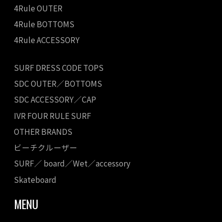
4Rule OUTER
4Rule BOTTOMS
4Rule ACCESSORY
SURF DRESS CODE TOPS
SDC OUTER／BOTTOMS
SDC ACCESSORY／CAP
IVR FOUR RULE SURF
OTHER BRANDS
ビーチクルーザー
SURF／ board／Wet／accessory
Skateboard
MENU