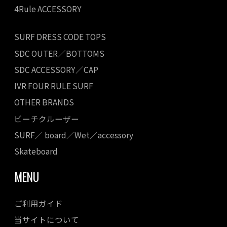
4Rule ACCESSORY
SURF DRESS CODE TOPS
SDC OUTER／BOTTOMS
SDC ACCESSORY／CAP
IVR FOUR RULE SURF
OTHER BRANDS
ビーチクルーザー
SURF／ board／Wet／accessory
Skateboard
MENU
ご利用ガイド
当サイトについて