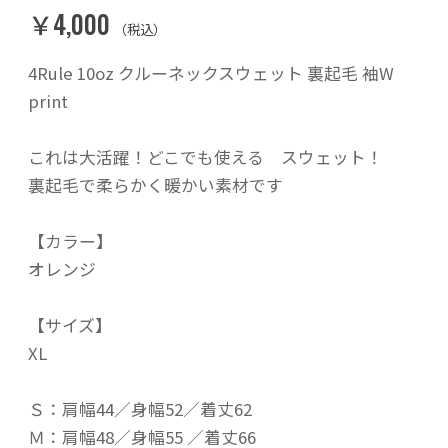
￥4,000
（税込）
4Rule 10oz クルーネックスウェット 裏起毛 袖W
print
これは大活躍！どこでも使える スウェット！
裏起毛で柔らかく暖かい素材です
【カラー】
オレンジ
【サイズ】
XL
Ｓ：肩幅44／身幅52／着丈62
Ｍ：肩幅48／身幅55 ／着丈66