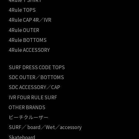
4Rule TOPS
4Rule CAP 4R／IVR
4Rule OUTER
4Rule BOTTOMS
4Rule ACCESSORY
SURF DRESS CODE TOPS
SDC OUTER／BOTTOMS
SDC ACCESSORY／CAP
IVR FOUR RULE SURF
OTHER BRANDS
ビーチクルーザー
SURF／ board／Wet／accessory
Skateboard