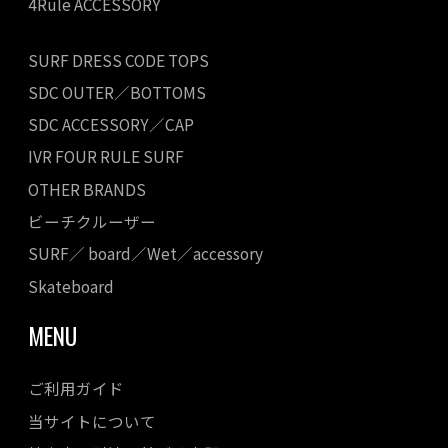
4Rule ACCESSORY
SURF DRESS CODE TOPS
SDC OUTER／BOTTOMS
SDC ACCESSORY／CAP
IVR FOUR RULE SURF
OTHER BRANDS
ビーチクルーザー
SURF／ board／Wet／accessory
Skateboard
MENU
ご利用ガイド
当サイトについて