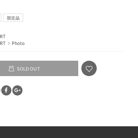
限定品
IRT
IRT
Photo
SOLD OUT