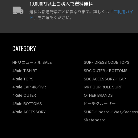
10,000円以上ご購入で送料無料
送料は都道府県ごとに異なります。詳しくは「
ご利用ガイ
ド
」をご確認ください。
CATEGORY
HPリニューアル SALE
SURF DRESS CODE TOPS
4Rule T SHIRT
SDC OUTER／BOTTOMS
4Rule TOPS
SDC ACCESSORY／CAP
4Rule CAP 4R／IVR
IVR FOUR RULE SURF
4Rule OUTER
OTHER BRANDS
4Rule BOTTOMS
ビーチクルーザー
4Rule ACCESSORY
SURF／ board／Wet／access
Skateboard