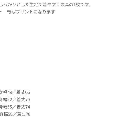
 しっかりとした生地で着やすく最高の1枚です。
ト 転写プリントになります
身幅49／着丈66
身幅52／着丈70
身幅55／着丈74
身幅58／着丈78