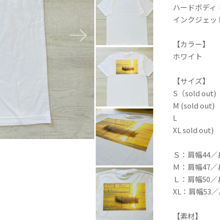
ハードボディ
インクジェッ
【カラー】
ホワイト
【サイズ】
S（sold out)
M (sold out)
L
XL sold out)
Ｓ：肩幅44／
Ｍ：肩幅47／
Ｌ：肩幅50／
XL：肩幅53／
【素材】