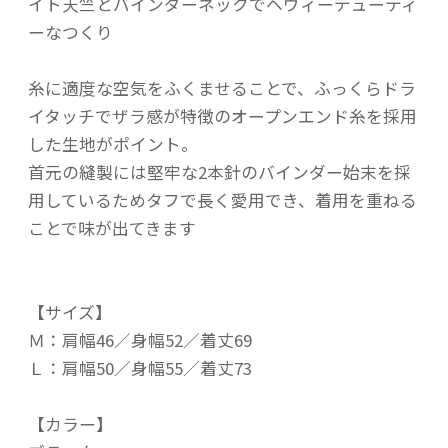
イト天竺とバインダーネックでヘヴィーデューティ
ーなつくり
糸に適度な空気をふくませることで、ふっくらドラ
イタッチでザラ感が特徴のオープンエンド糸を採用
した生地がポイント。
首元の縫製には堅牢な2本針のバインダー始末を採
用しているためタフで長く愛用でき、着用を重ねる
ことで味が出てきます
【サイズ】
Ｍ：肩幅46／身幅52／着丈69
Ｌ：肩幅50／身幅55／着丈73
【カラー】