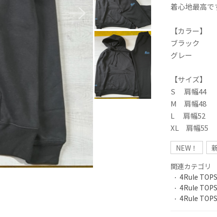
着心地最高で
【カラー】
ブラック
グレー
【サイズ】
S 肩幅44
M 肩幅48
L 肩幅52
XL 肩幅55
NEW！
関連カテゴリ
4Rule TOP
4Rule TOP
4Rule TOP