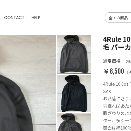
CONTACT
HELP
4Rule 
毛 パーカー
通常価格
（税
￥8,500
（
4Rule 10.
SAX
お洒落にさりげな
羽織ればあた
肌ざわりのよ
ター、多シー
表面は綿10