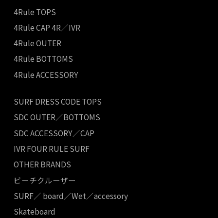
4Rule TOPS
4Rule CAP 4R／IVR
4Rule OUTER
4Rule BOTTOMS
4Rule ACCESSORY
SURF DRESS CODE TOPS
SDC OUTER／BOTTOMS
SDC ACCESSORY／CAP
IVR FOUR RULE SURF
OTHER BRANDS
ビーチクルーザー
SURF／ board／Wet／accessory
Skateboard