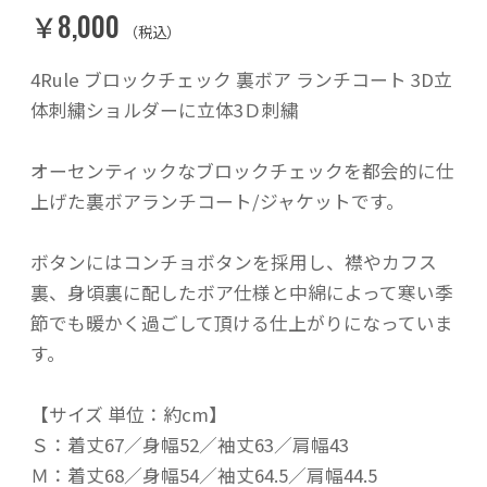
￥8,000
（税込）
4Rule ブロックチェック 裏ボア ランチコート 3D立
体刺繍ショルダーに立体3Ｄ刺繍
オーセンティックなブロックチェックを都会的に仕
上げた裏ボアランチコート/ジャケットです。
ボタンにはコンチョボタンを採用し、襟やカフス
裏、身頃裏に配したボア仕様と中綿によって寒い季
節でも暖かく過ごして頂ける仕上がりになっていま
す。
【サイズ 単位：約cm】
Ｓ：着丈67／身幅52／袖丈63／肩幅43
Ｍ：着丈68／身幅54／袖丈64.5／肩幅44.5